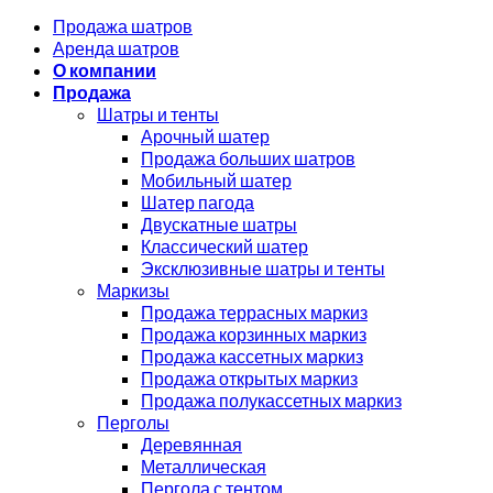
Продажа шатров
Аренда шатров
О компании
Продажа
Шатры и тенты
Арочный шатер
Продажа больших шатров
Мобильный шатер
Шатер пагода
Двускатные шатры
Классический шатер
Эксклюзивные шатры и тенты
Маркизы
Продажа террасных маркиз
Продажа корзинных маркиз
Продажа кассетных маркиз
Продажа открытых маркиз
Продажа полукассетных маркиз
Перголы
Деревянная
Металлическая
Пергола с тентом