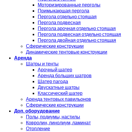
Моторизированные перголы
Примыкающая пергола
Пергола отдельно стоящая
Пергола подвесная
Пергола арочная отдельно стоящая
Пергола подвесная отдельно стоящая
Пергола двойная отдельно стоящая
Сферические конструкции
Динамические тентовые конструкции
Аренда
Шатры и тенты
Арочный шатер
Аренда больших шатров
Шатер пагода
Двускатные шатры
Классический шатер
Аренда тентовых павильонов
Сферические конструкции
Доп. оборудование
Полы, подиумы, настилы
Ковролин, линолиум, ламинат
Отопление