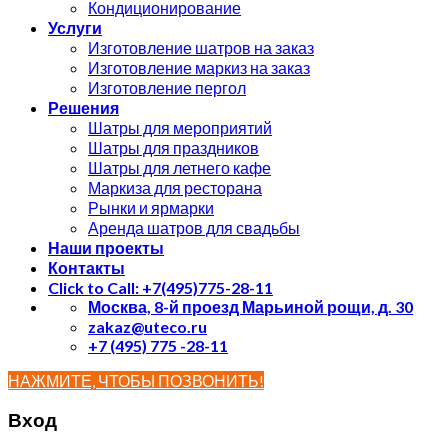
Кондиционирование
Услуги
Изготовление шатров на заказ
Изготовление маркиз на заказ
Изготовление пергол
Решения
Шатры для мероприятий
Шатры для праздников
Шатры для летнего кафе
Маркиза для ресторана
Рынки и ярмарки
Аренда шатров для свадьбы
Наши проекты
Контакты
Click to Call: +7(495)775-28-11
Москва, 8-й проезд Марьиной рощи, д. 30
zakaz@uteco.ru
+7 (495) 775 -28-11
НАЖМИТЕ, ЧТОБЫ ПОЗВОНИТЬ!
Вход