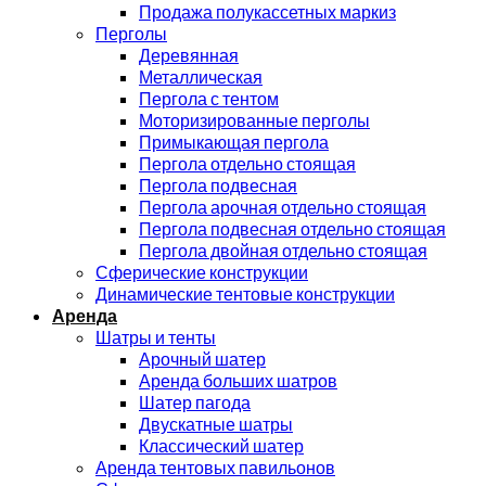
Продажа полукассетных маркиз
Перголы
Деревянная
Металлическая
Пергола с тентом
Моторизированные перголы
Примыкающая пергола
Пергола отдельно стоящая
Пергола подвесная
Пергола арочная отдельно стоящая
Пергола подвесная отдельно стоящая
Пергола двойная отдельно стоящая
Сферические конструкции
Динамические тентовые конструкции
Аренда
Шатры и тенты
Арочный шатер
Аренда больших шатров
Шатер пагода
Двускатные шатры
Классический шатер
Аренда тентовых павильонов