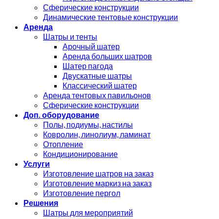
Сферические конструкции
Динамические тентовые конструкции
Аренда
Шатры и тенты
Арочный шатер
Аренда больших шатров
Шатер пагода
Двускатные шатры
Классический шатер
Аренда тентовых павильонов
Сферические конструкции
Доп. оборудование
Полы, подиумы, настилы
Ковролин, линолиум, ламинат
Отопление
Кондиционирование
Услуги
Изготовление шатров на заказ
Изготовление маркиз на заказ
Изготовление пергол
Решения
Шатры для мероприятий