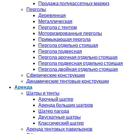
Продажа полукассетных маркиз
Перголы
Деревянная
Металлическая
Пергола с тентом
Моторизированные перголы
Примыкающая пергола
Пергола отдельно стоящая
Пергола подвесная
Пергола арочная отдельно стоящая
Пергола подвесная отдельно стоящая
Пергола двойная отдельно стоящая
Сферические конструкции
Динамические тентовые конструкции
Аренда
Шатры и тенты
Арочный шатер
Аренда больших шатров
Шатер пагода
Двускатные шатры
Классический шатер
Аренда тентовых павильонов