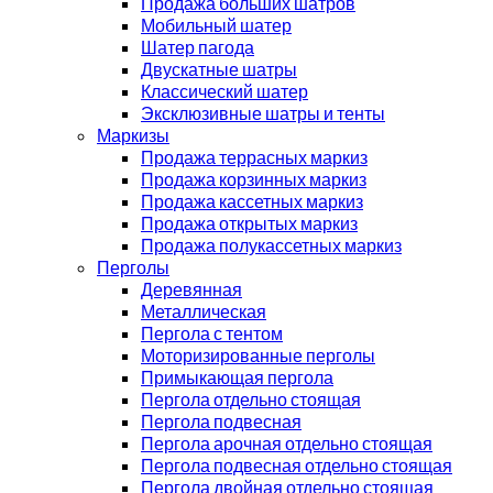
Продажа больших шатров
Мобильный шатер
Шатер пагода
Двускатные шатры
Классический шатер
Эксклюзивные шатры и тенты
Маркизы
Продажа террасных маркиз
Продажа корзинных маркиз
Продажа кассетных маркиз
Продажа открытых маркиз
Продажа полукассетных маркиз
Перголы
Деревянная
Металлическая
Пергола с тентом
Моторизированные перголы
Примыкающая пергола
Пергола отдельно стоящая
Пергола подвесная
Пергола арочная отдельно стоящая
Пергола подвесная отдельно стоящая
Пергола двойная отдельно стоящая