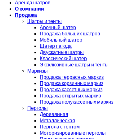
Аренда шатров
О компании
Продажа
Шатры и тенты
Арочный шатер
Продажа больших шатров
Мобильный шатер
Шатер пагода
Двускатные шатры
Классический шатер
Эксклюзивные шатры и тенты
Маркизы
Продажа террасных маркиз
Продажа корзинных маркиз
Продажа кассетных маркиз
Продажа открытых маркиз
Продажа полукассетных маркиз
Перголы
Деревянная
Металлическая
Пергола с тентом
Моторизированные перголы
Примыкающая пергола