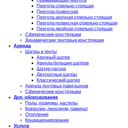
Пергола отдельно стоящая
Пергола подвесная
Пергола арочная отдельно стоящая
Пергола подвесная отдельно стоящая
Пергола двойная отдельно стоящая
Сферические конструкции
Динамические тентовые конструкции
Аренда
Шатры и тенты
Арочный шатер
Аренда больших шатров
Шатер пагода
Двускатные шатры
Классический шатер
Аренда тентовых павильонов
Сферические конструкции
Доп. оборудование
Полы, подиумы, настилы
Ковролин, линолиум, ламинат
Отопление
Кондиционирование
Услуги