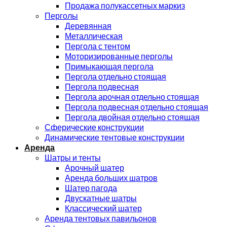
Продажа полукассетных маркиз
Перголы
Деревянная
Металлическая
Пергола с тентом
Моторизированные перголы
Примыкающая пергола
Пергола отдельно стоящая
Пергола подвесная
Пергола арочная отдельно стоящая
Пергола подвесная отдельно стоящая
Пергола двойная отдельно стоящая
Сферические конструкции
Динамические тентовые конструкции
Аренда
Шатры и тенты
Арочный шатер
Аренда больших шатров
Шатер пагода
Двускатные шатры
Классический шатер
Аренда тентовых павильонов