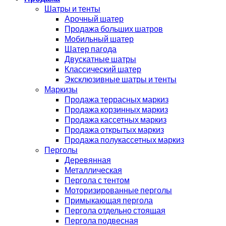
Шатры и тенты
Арочный шатер
Продажа больших шатров
Мобильный шатер
Шатер пагода
Двускатные шатры
Классический шатер
Эксклюзивные шатры и тенты
Маркизы
Продажа террасных маркиз
Продажа корзинных маркиз
Продажа кассетных маркиз
Продажа открытых маркиз
Продажа полукассетных маркиз
Перголы
Деревянная
Металлическая
Пергола с тентом
Моторизированные перголы
Примыкающая пергола
Пергола отдельно стоящая
Пергола подвесная