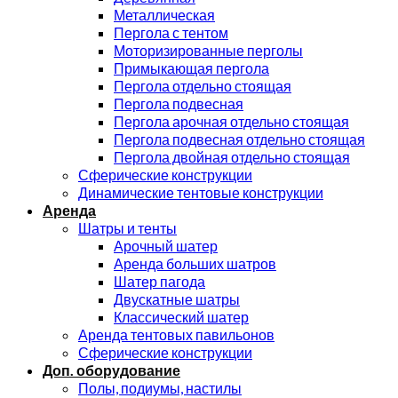
Металлическая
Пергола с тентом
Моторизированные перголы
Примыкающая пергола
Пергола отдельно стоящая
Пергола подвесная
Пергола арочная отдельно стоящая
Пергола подвесная отдельно стоящая
Пергола двойная отдельно стоящая
Сферические конструкции
Динамические тентовые конструкции
Аренда
Шатры и тенты
Арочный шатер
Аренда больших шатров
Шатер пагода
Двускатные шатры
Классический шатер
Аренда тентовых павильонов
Сферические конструкции
Доп. оборудование
Полы, подиумы, настилы