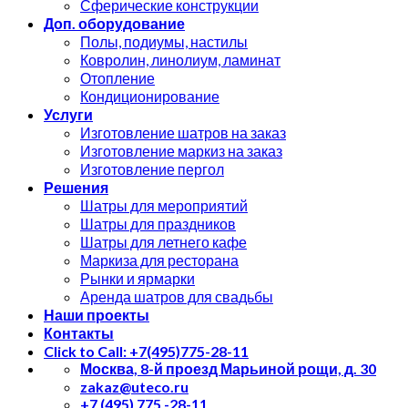
Сферические конструкции
Доп. оборудование
Полы, подиумы, настилы
Ковролин, линолиум, ламинат
Отопление
Кондиционирование
Услуги
Изготовление шатров на заказ
Изготовление маркиз на заказ
Изготовление пергол
Решения
Шатры для мероприятий
Шатры для праздников
Шатры для летнего кафе
Маркиза для ресторана
Рынки и ярмарки
Аренда шатров для свадьбы
Наши проекты
Контакты
Click to Call: +7(495)775-28-11
Москва, 8-й проезд Марьиной рощи, д. 30
zakaz@uteco.ru
+7 (495) 775 -28-11