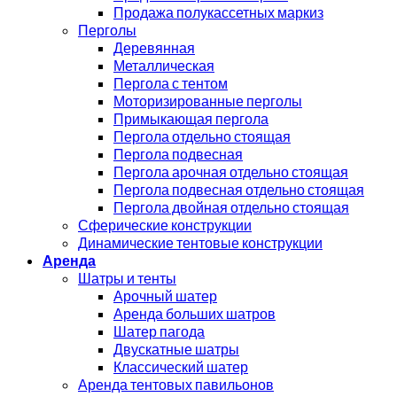
Продажа полукассетных маркиз
Перголы
Деревянная
Металлическая
Пергола с тентом
Моторизированные перголы
Примыкающая пергола
Пергола отдельно стоящая
Пергола подвесная
Пергола арочная отдельно стоящая
Пергола подвесная отдельно стоящая
Пергола двойная отдельно стоящая
Сферические конструкции
Динамические тентовые конструкции
Аренда
Шатры и тенты
Арочный шатер
Аренда больших шатров
Шатер пагода
Двускатные шатры
Классический шатер
Аренда тентовых павильонов