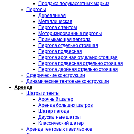
Продажа полукассетных маркиз
Перголы
Деревянная
Металлическая
Пергола с тентом
Моторизированные перголы
Примыкающая пергола
Пергола отдельно стоящая
Пергола подвесная
Пергола арочная отдельно стоящая
Пергола подвесная отдельно стоящая
Пергола двойная отдельно стоящая
Сферические конструкции
Динамические тентовые конструкции
Аренда
Шатры и тенты
Арочный шатер
Аренда больших шатров
Шатер пагода
Двускатные шатры
Классический шатер
Аренда тентовых павильонов